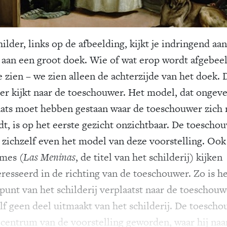
ilder, links op de afbeelding, kijkt je indringend aan
 aan een groot doek. Wie of wat erop wordt afgebeel
e zien – we zien alleen de achterzijde van het doek. 
der kijkt naar de toeschouwer. Het model, dat ongev
aats moet hebben gestaan waar de toeschouwer zich 
dt, is op het eerste gezicht onzichtbaar. De toescho
 zichzelf even het model van deze voorstelling. Ook
mes (
Las Meninas
, de titel van het schilderij) kijken
eresseerd in de richting van de toeschouwer. Zo is h
punt van het schilderij verplaatst naar de toeschouw
elf geen deel uitmaakt van het schilderij. De toesch
t centrum van de voorstelling geworden, waar hij naar