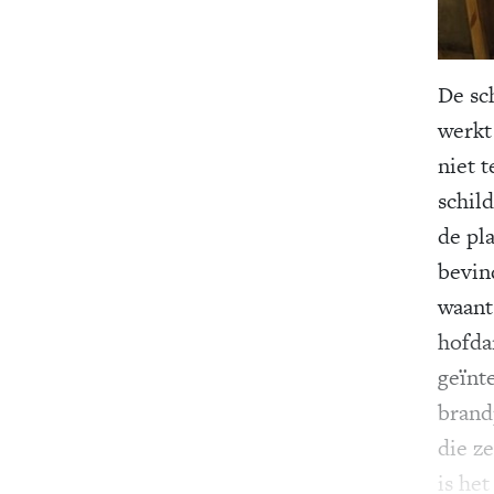
De sch
werkt
niet t
schil
de pl
bevin
waant
hofda
geïnt
brand
die z
is he