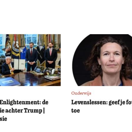
Onderwijs
Enlightenment: de
Levenslessen: geef je f
ie achter Trump |
toe
sie