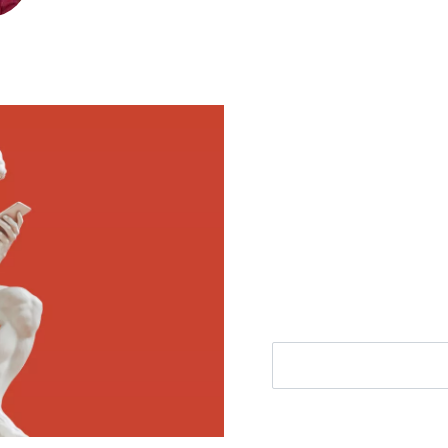
Meld je aan voor
Ontvang elke woensdag e
filosofie nieuws, de bes
aanbieding.
E-mailadres