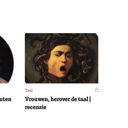
Taal
Voor leden
outen
Vrouwen, herover de taal |
recensie