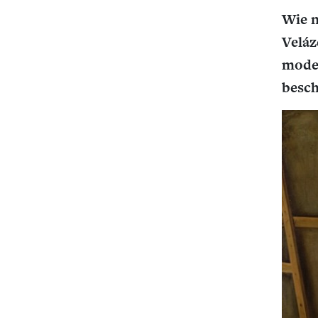
Wie n
Veláz
model
besch