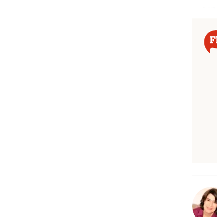
te kij