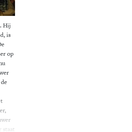
. Hij
d, is
De
eer op
nu
uwer
 de
et
er,
ouwer
 staat