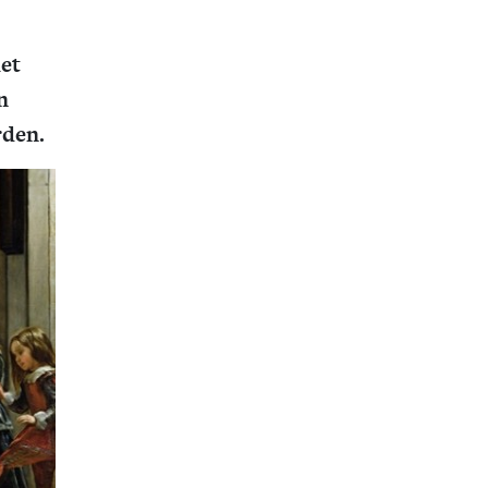
het
n
rden.