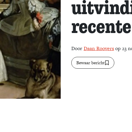
uitvind
recent
Door
Daan Roovers
op 23 n
Bewaar bericht