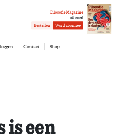
Filosofie Magazine
08-2026
Bestellen
Word abonnee
ofie
Word abonnee
loggen
Contact
Shop
 is een