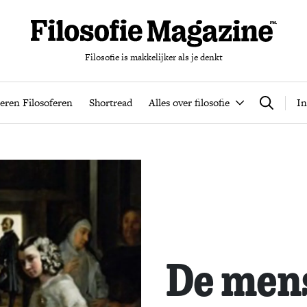
Filosofie is makkelijker als je denkt
nten
Podcast
Leren Filosoferen
Shortread
Alles over filos
eren Filosoferen
Shortread
Alles over filosofie
In
Zoeken
De mens