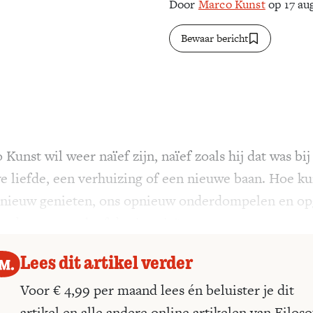
Door
Marco Kunst
op 17 au
Bewaar bericht
Kunst wil weer naïef zijn, naïef zoals hij dat was bij
e liefde, een verhuizing of een nieuwe baan. Hoe k
nieuw genieten, ons opnieuw onderdompelen en op
ander, ons werk of de situatie?
Lees dit artikel verder
Voor € 4,99 per maand lees én beluister je dit
artikel en alle andere online artikelen van Filoso