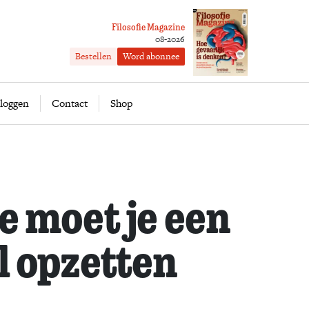
Filosofie Magazine
08-2026
Bestellen
Word abonnee
ofie
Word abonnee
loggen
Contact
Shop
e moet je een
l opzetten