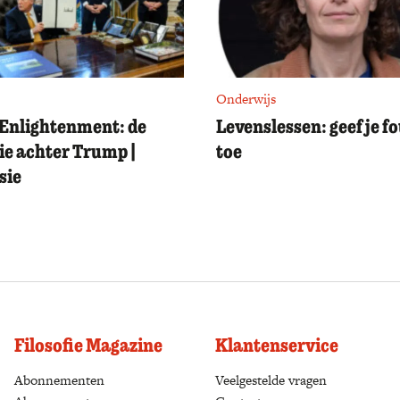
Onderwijs
Enlightenment: de
Levenslessen: geef je f
ie achter Trump |
toe
sie
Filosofie Magazine
Klantenservice
Abonnementen
(opens in a new tab)
Veelgestelde vragen