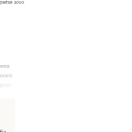
gustus 2010
 een
unnen
gaan
fie