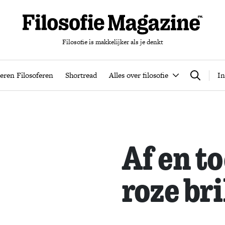
Filosofie is makkelijker als je denkt
nten
Podcast
Leren Filosoferen
Shortread
Alles over filos
eren Filosoferen
Shortread
Alles over filosofie
In
Zoeken
Af en to
roze bri