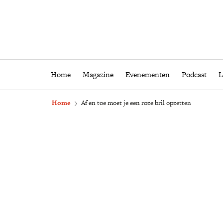
Home
Magazine
Eveneme
Home
Magazine
Evenementen
Podcast
L
Home
Af en toe moet je een roze bril opzetten