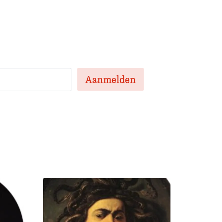
en nieuwsbrief met het laatste
te artikelen van de week en af en toe een