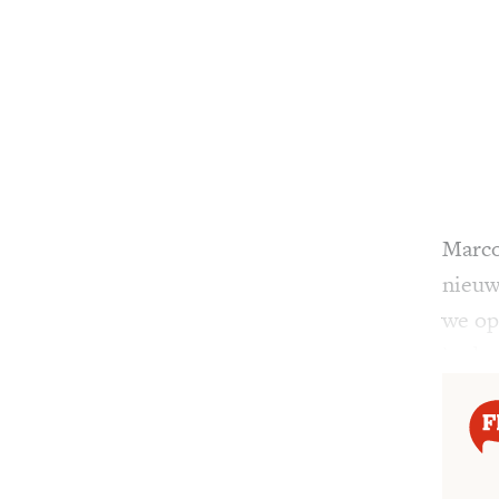
Marco 
nieuw
we op
in de 