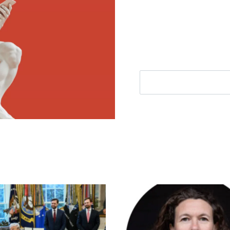
Ontvang elke woensdag e
filosofie nieuws, de bes
aanbieding.
E-mailadres